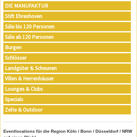
DIE MANUFAKTUR
Stift Ehreshoven
Säle bis 120 Personen
Säle ab 120 Personen
Burgen
Schlösser
Landgüter & Scheunen
Villen & Herrenhäuser
Lounges & Clubs
Specials
Zelte & Outdoor
Eventlocations für die Region Köln / Bonn / Düsseldorf / NRW