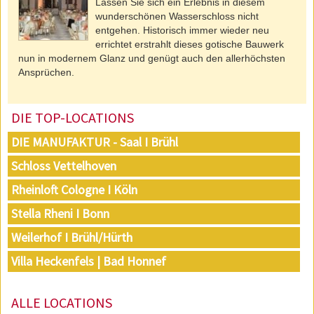
Lassen Sie sich ein Erlebnis in diesem
wunderschönen Wasserschloss nicht
entgehen. Historisch immer wieder neu
errichtet erstrahlt dieses gotische Bauwerk
nun in modernem Glanz und genügt auch den allerhöchsten
Ansprüchen.
DIE TOP-LOCATIONS
DIE MANUFAKTUR - Saal I Brühl
Schloss Vettelhoven
Rheinloft Cologne I Köln
Stella Rheni I Bonn
Weilerhof I Brühl/Hürth
Villa Heckenfels | Bad Honnef
ALLE LOCATIONS