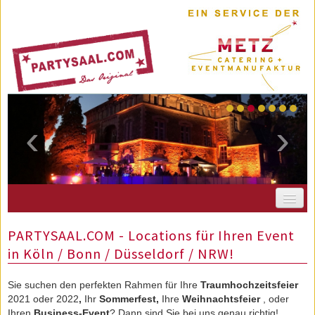
‹
›
PARTYSAAL.COM
PARTYSAAL.COM - Locations für Ihren Event
AKTUELLES
in Köln / Bonn / Düsseldorf / NRW!
LOCATIONBERATER
Sie suchen den perfekten Rahmen für Ihre
Traumhochzeitsfeier
MEIN MERKZETTEL
2021 oder 2022
,
Ihr
Sommerfest,
Ihre
Weihnachtsfeier
, oder
IHRE ANFRAGE
Ihren
Business-Event
? Dann sind Sie bei uns genau richtig!