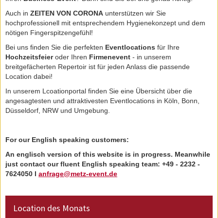
METZ CATERING - ÜBER UNS
Auch in
ZEITEN VON CORONA
unterstützen wir Sie
hochprofessionell mit entsprechendem Hygienekonzept und dem
nötigen Fingerspitzengefühl!
Bei uns finden Sie die perfekten
Eventlocations
für Ihre
Hochzeitsfeier
oder Ihren
Firmenevent
- in unserem
breitgefächerten Repertoir ist für jeden Anlass die passende
Location dabei!
In unserem Lcoationportal finden Sie eine Übersicht über die
angesagtesten und attraktivesten Eventlocations in Köln, Bonn,
Düsseldorf, NRW und Umgebung.
For our English speaking customers:
An englisch version of this website is in progress. Meanwhile
just contact our fluent English speaking team: +49 - 2232 -
7624050 I
anfrage@metz-event.de
Location des Monats